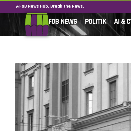
FoB News Hub. Break the News.
🔥
FOB NEWS
POLITIK
AI & 