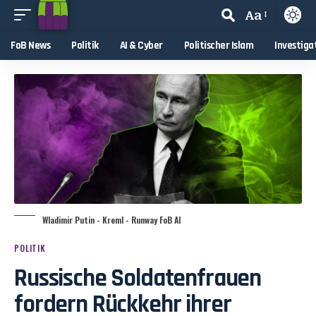
Aa
FoB News
Politik
AI & Cyber
Politischer Islam
Investiga
Wladimir Putin - Kreml - Runway FoB AI
POLITIK
Russische Soldatenfrauen
fordern Rückkehr ihrer