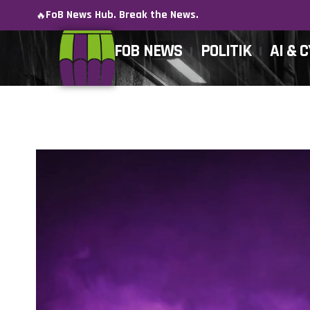
FoB News Hub. Break the News.
🔥
FOB NEWS
POLITIK
AI & 