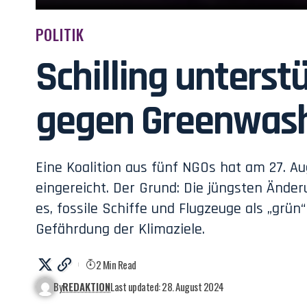
POLITIK
Schilling unterst
gegen Greenwas
Eine Koalition aus fünf NGOs hat am 27. 
eingereicht. Der Grund: Die jüngsten Änd
es, fossile Schiffe und Flugzeuge als „grü
Gefährdung der Klimaziele.
2 Min Read
By
REDAKTION
Last updated: 28. August 2024