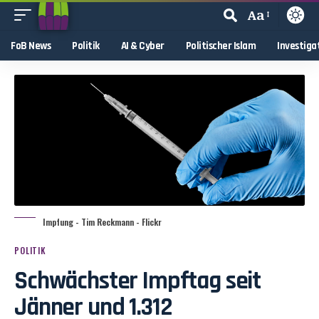
Aa
FoB News
Politik
AI & Cyber
Politischer Islam
Investiga
Impfung - Tim Reckmann - Flickr
POLITIK
Schwächster Impftag seit
Jänner und 1.312