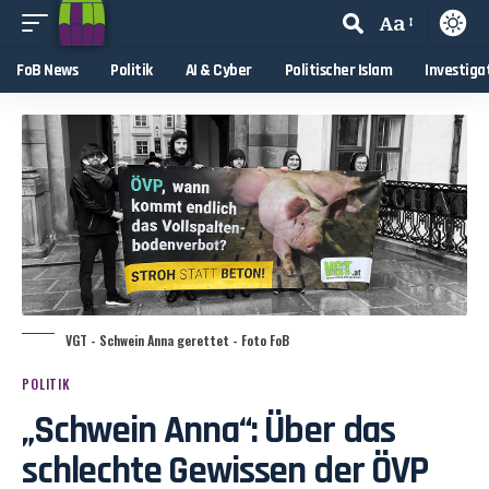
Aa
FoB News
Politik
AI & Cyber
Politischer Islam
Investiga
VGT - Schwein Anna gerettet - Foto FoB
POLITIK
„Schwein Anna“: Über das
schlechte Gewissen der ÖVP