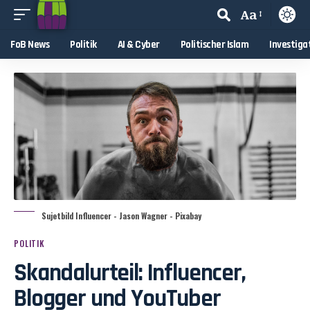
Aa
FoB News
Politik
AI & Cyber
Politischer Islam
Investiga
Sujetbild Influencer - Jason Wagner - Pixabay
POLITIK
Skandalurteil: Influencer,
Blogger und YouTuber