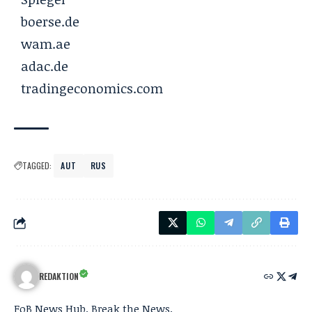
boerse.de
wam.ae
adac.de
tradingeconomics.com
TAGGED:
AUT
RUS
REDAKTION
FoB News Hub. Break the News.