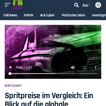
Aa
FoB News
Politik
AI & Cyber
Politischer Islam
Investiga
WIRTSCHAFT
Spritpreise im Vergleich: Ein
Blick auf die globale