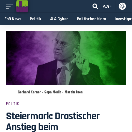
Aa
FoB News
Politik
AI & Cyber
Politischer Islam
Investiga
Gerhard Karner - Sepa Media - Martin Juen
POLITIK
Steiermark: Drastischer
Anstieg beim