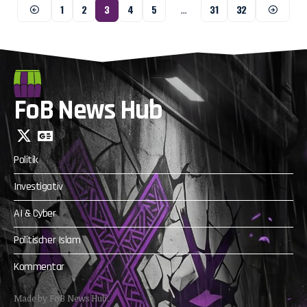
1
2
3
4
5
…
31
32
FoB News Hub
Politik
Investigativ
AI & Cyber
Politischer Islam
Kommentar
Made by FoB News Hub.