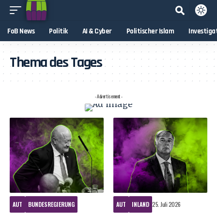
FoB News
Politik
AI & Cyber
Politischer Islam
Investiga
Thema des Tages
- Advertisement -
AUT
BUNDESREGIERUNG
AUT
INLAND
25. Juli 2026