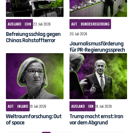
AUSLAND
CHN
22. Juli 2026
AUT
BUNDESREGIERUNG
Befreiungsschlag gegen
20. Juli 2026
Chinas Rohstoffterror
Journalismusförderung
für PR-Regierungssprech
AUT
INLAND
19. Juli 2026
AUSLAND
IRN
18. Juli 2026
Weltraumforschung: Out
Trump macht ernst: Iran
of space
vor dem Abgrund