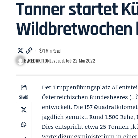
Tanner startet K
Wildbretwochen 
1 Min Read
By
REDAKTION
Last updated: 22. Mai 2022
Der Truppenübungsplatz Allentsteig
Österreichischen Bundesheeres (= 
SHARE
entwickelt. Die 157 Quadratkilome
jagdlich genutzt. Rund 1.500 Rehe,
Dies entspricht etwa 25 Tonnen „kü
Verteidigungsministerium in eine