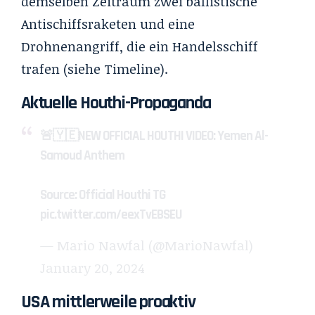
demselben Zeitraum zwei ballistische
Antischiffsraketen und eine
Drohnenangriff, die ein Handelsschiff
trafen (siehe Timeline).
Aktuelle Houthi-Propaganda
🚨🇾🇪NEW OFFICIAL HOUTHI VIDEO: Yemen Al-
Samoud Anthem
Source: Official Houthi TG
pic.twitter.com/eexTvEBSEU
— Mario Nawfal (@MarioNawfal)
January 20, 2024
USA mittlerweile proaktiv