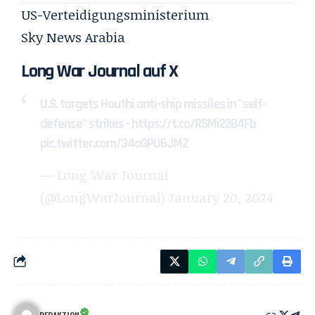
US-Verteidigungsministerium
Sky News Arabia
Long War Journal auf X
U.S. targets Houthi anti-ship missiles in "self-
defense" strikes -
https://t.co/RSMi22B4Fb
pic.twitter.com/34aGPU6JMZ
— Long War Journal
(@LongWarJournal)
January 20, 2024