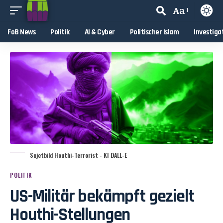
Aa
FoB News
Politik
AI & Cyber
Politischer Islam
Investiga
Sujetbild Houthi-Terrorist - KI DALL-E
POLITIK
US-Militär bekämpft gezielt
Houthi-Stellungen