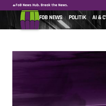
FoB News Hub. Break the News.
🔥
FOB NEWS
POLITIK
AI & 