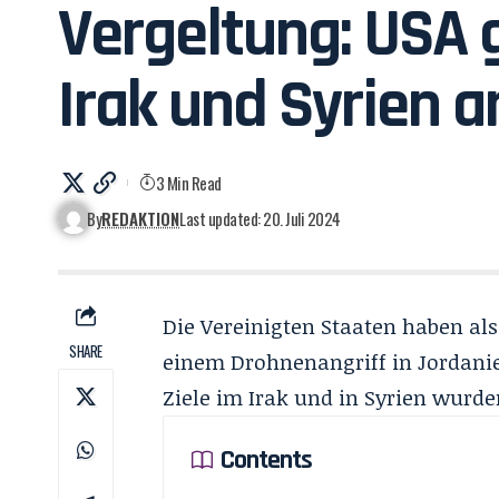
Vergeltung: USA g
Irak und Syrien a
3 Min Read
By
REDAKTION
Last updated: 20. Juli 2024
Die Vereinigten Staaten haben als
SHARE
einem Drohnenangriff in Jordanien
Ziele im Irak und in Syrien wurd
Contents