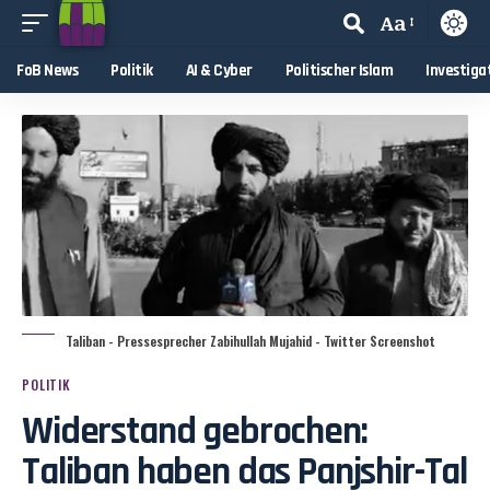
Aa
FoB News
Politik
AI & Cyber
Politischer Islam
Investiga
Taliban - Pressesprecher Zabihullah Mujahid - Twitter Screenshot
POLITIK
Widerstand gebrochen:
Taliban haben das Panjshir-Tal