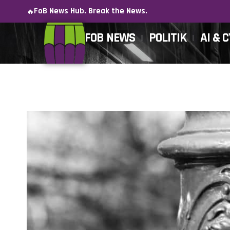
FoB News Hub. Break the News.
🔥
FOB NEWS
POLITIK
AI & 