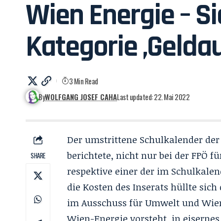
Wien Energie – Si
Kategorie ‚Gelda
3 Min Read
By
WOLFGANG JOSEF CAHA
Last updated: 22. Mai 2022
Der
umstrittene Schulkalender
der 
berichtete, nicht nur bei der FPÖ f
SHARE
respektive einer der im Schulkalen
die Kosten des Inserats hüllte sic
im Ausschuss für Umwelt und Wiene
Wien-Energie vorsteht, in eisernes