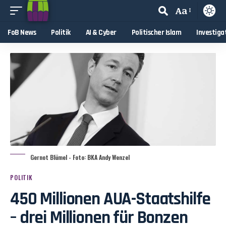
Aa
FoB News
Politik
AI & Cyber
Politischer Islam
Investiga
Gernot Blümel - Foto: BKA Andy Wenzel
POLITIK
450 Millionen AUA-Staatshilfe
– drei Millionen für Bonzen