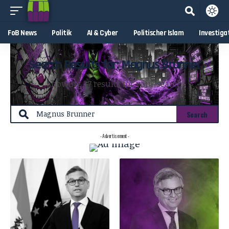
FoB News
Politik
AI & Cyber
Politischer Islam
Investiga
Search Results for: Magnus Brunner
Showing 37 results for your search
- Advertisement -