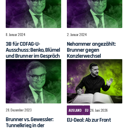
8. Januar 2024
2. Januar 2024
3B für COFAG-U-
Nehammer angezählt:
Ausschuss: Benko, Blümel
Brunner gegen
und Brunner im Gespräch
Kanzlerwechsel
28. Dezember 2023
AUSLAND
EU
26. Juni 2026
Brunner vs. Gewessler:
EU-Deal: Ab zur Front
Tunnelkrieg in der