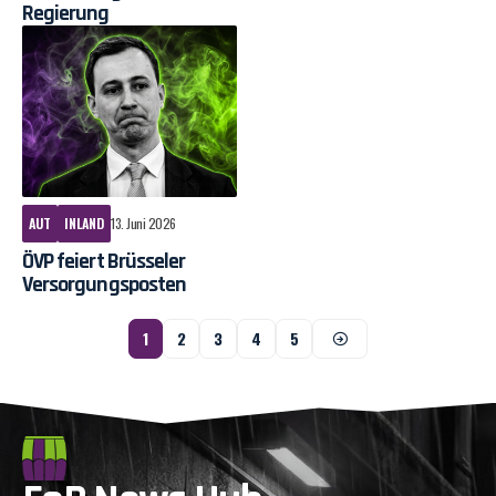
Regierung
AUT
INLAND
13. Juni 2026
ÖVP feiert Brüsseler
Versorgungsposten
1
2
3
4
5