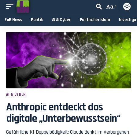
Aa
FoB News
Politik
AI & Cyber
Politischer Islam
Investiga
AI & CYBER
Anthropic entdeckt das
digitale „Unterbewusstsein“
Gefährliche KI-Doppelbödigkeit: Claude denkt im Verborgenen