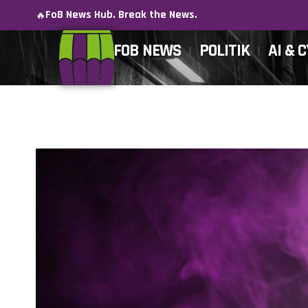
FoB News Hub. Break the News.
🔥
FOB NEWS
POLITIK
AI & 