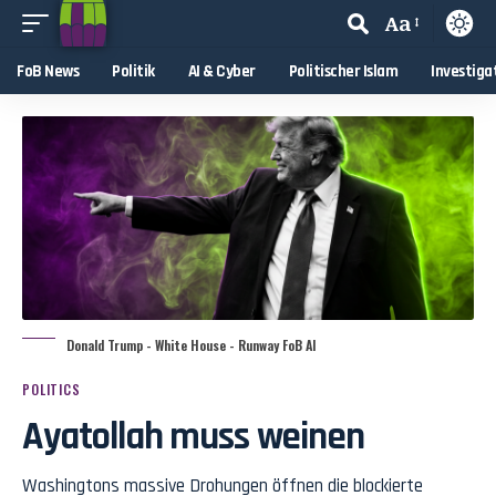
Aa
FoB News
Politik
AI & Cyber
Politischer Islam
Investiga
Donald Trump - White House - Runway FoB AI
POLITICS
Ayatollah muss weinen
Washingtons massive Drohungen öffnen die blockierte