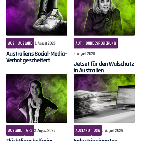
AUS
AUSLAND
3. August 2026
AUT
BUNDESREGIERUNG
Australiens Social-Media-
3. August 2026
Verbot gescheitert
Jetset für den Walschutz
in Australien
AUSLAND
GRE
3. August 2026
AUSLAND
USA
3. August 2026