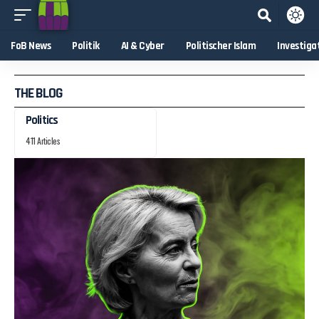
FoB News
Politik
AI & Cyber
Politischer Islam
Investiga
THE BLOG
Politics
411 Articles