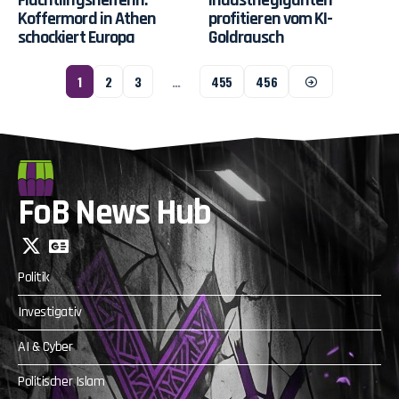
Flüchtlingshelferin:
Industriegiganten
Koffermord in Athen
profitieren vom KI-
schockiert Europa
Goldrausch
1
2
3
…
455
456
FoB News Hub
Politik
Investigativ
AI & Cyber
Politischer Islam