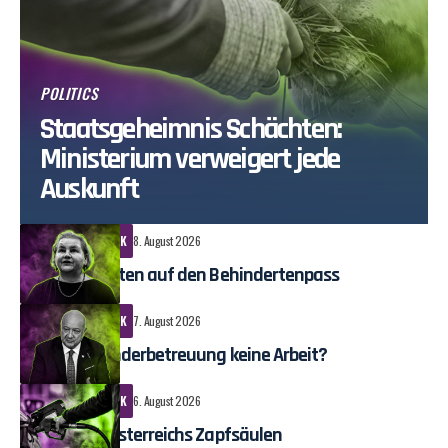
POLITICS
Staatsgeheimnis Schächten:
Ministerium verweigert jede
Auskunft
POLITICS
POLITIK
8. August 2026
118 Tage Warten auf den Behindertenpass
POLITICS
POLITIK
7. August 2026
ÖVP-Chef: Kinderbetreuung keine Arbeit?
POLITICS
POLITIK
6. August 2026
Abzocke an Österreichs Zapfsäulen