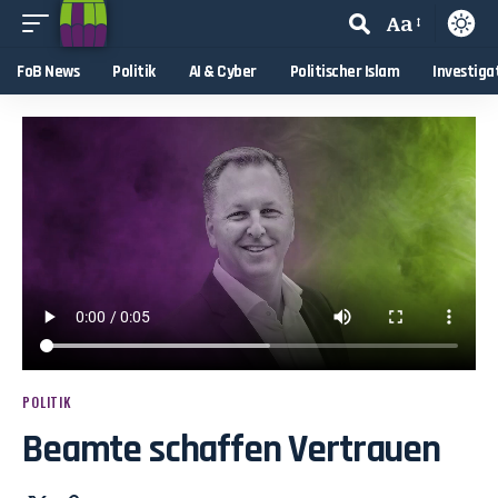
Aa
FoB News
Politik
AI & Cyber
Politischer Islam
Investiga
POLITIK
Beamte schaffen Vertrauen