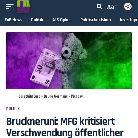
Aa
FoB News
Politik
AI & Cyber
Politischer Islam
Investiga
Sujetbild Euro - Bruno Germany - Pixabay
POLITIK
Bruckneruni: MFG kritisiert
Verschwendung öffentlicher