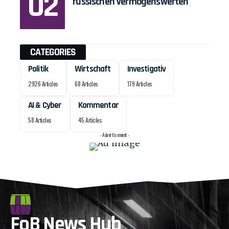
russischen Vermögenswerten
CATEGORIES
Politik
Wirtschaft
Investigativ
2926 Articles
68 Articles
179 Articles
AI & Cyber
Kommentar
58 Articles
45 Articles
- Advertisement -
FoB News Hub