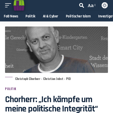
Aa
FoB News
Politik
AI & Cyber
Politischer Islam
Investiga
Christoph Chorherr - Christian Jobst - PID
POLITIK
Chorherr: „Ich kämpfe um
meine politische Integrität“