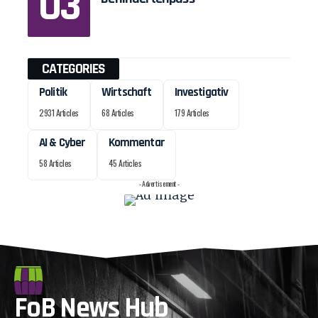
CATEGORIES
Politik
Wirtschaft
Investigativ
2931 Articles
68 Articles
179 Articles
AI & Cyber
Kommentar
58 Articles
45 Articles
- Advertisement -
FoB News Hub