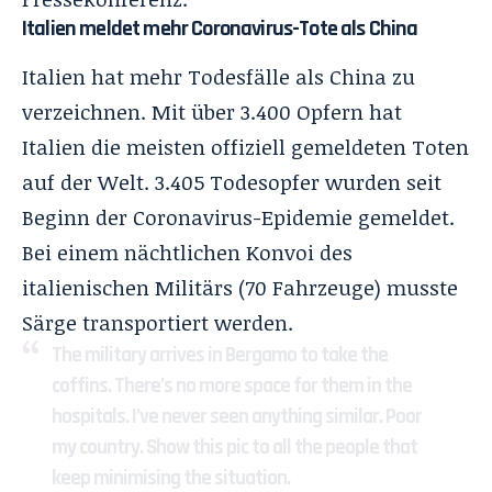
Italien meldet mehr Coronavirus-Tote als China
Italien hat mehr Todesfälle als China zu
verzeichnen. Mit über 3.400 Opfern hat
Italien die meisten offiziell gemeldeten Toten
auf der Welt. 3.405 Todesopfer wurden seit
Beginn der Coronavirus-Epidemie gemeldet.
Bei einem nächtlichen Konvoi des
italienischen Militärs (70 Fahrzeuge) musste
Särge transportiert werden.
The military arrives in Bergamo to take the
coffins. There’s no more space for them in the
hospitals. I’ve never seen anything similar. Poor
my country. Show this pic to all the people that
keep minimising the situation.