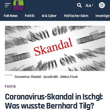
Aa
FoB News
Politik
AI & Cyber
Politischer Islam
Investiga
Coronavirus-Skandal - LysonGrafik - Adobse Stock
POLITIK
Coronavirus-Skandal in Ischgl:
Was wusste Bernhard Tilg?