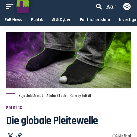
Aa
FoB News
Politik
AI & Cyber
Politischer Islam
Investiga
Sujetbild Armut - Adobe Stock - Runway FoB AI
POLITICS
Die globale Pleitewelle
3 Min Read