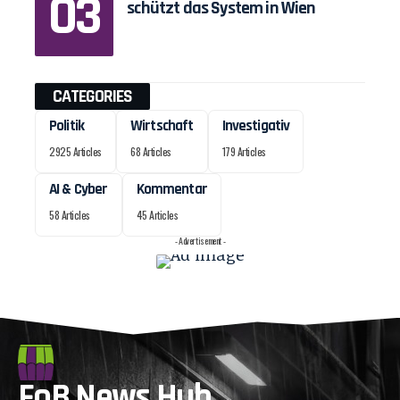
schützt das System in Wien
CATEGORIES
Politik
Wirtschaft
Investigativ
2925 Articles
68 Articles
179 Articles
AI & Cyber
Kommentar
58 Articles
45 Articles
- Advertisement -
FoB News Hub