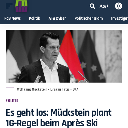
Aa
FoB News
Politik
AI & Cyber
Politischer Islam
Investiga
Wolfgang Mückstein - Dragan Tatic - BKA
POLITIK
Es geht los: Mückstein plant
1G-Regel beim Après Ski