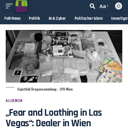
Aa
FoB News
Politik
AI & Cyber
Politischer Islam
Investiga
Sujetbild Drogensammlung - LPD Wien
ALLGEMEIN
„Fear and Loathing in Las
Vegas“: Dealer in Wien