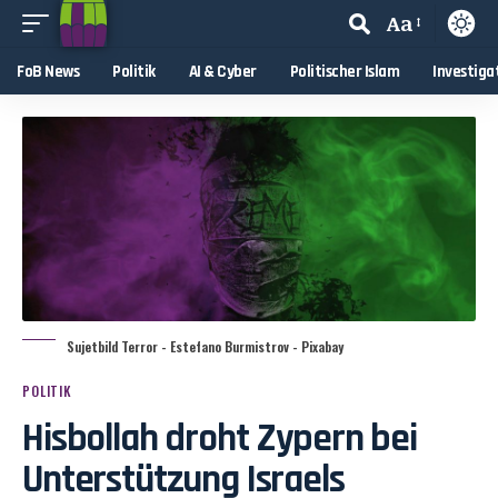
Aa
FoB News
Politik
AI & Cyber
Politischer Islam
Investiga
Sujetbild Terror - Estefano Burmistrov - Pixabay
POLITIK
Hisbollah droht Zypern bei
Unterstützung Israels