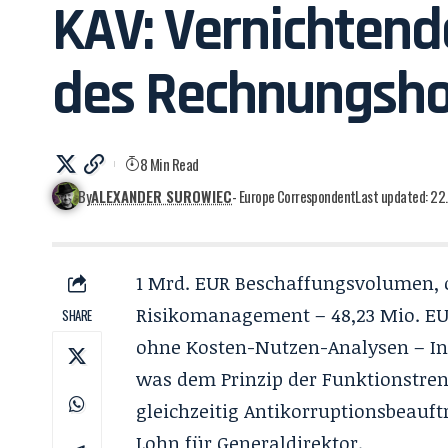
KAV: Vernichtend
des Rechnungsho
8 Min Read
By
ALEXANDER SUROWIEC
- Europe Correspondent
Last updated: 22
1 Mrd. EUR Beschaffungsvolumen, 
Risikomanagement – 48,23 Mio. EUR
SHARE
ohne Kosten-Nutzen-Analysen – I
was dem Prinzip der Funktionstren
gleichzeitig Antikorruptionsbeauf
Lohn für Generaldirektor.