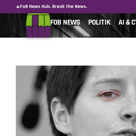
FoB News Hub. Break the News.
🔥
FOB NEWS
POLITIK
AI & 