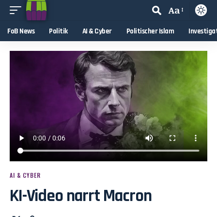
Aa
FoB News
Politik
AI & Cyber
Politischer Islam
Investiga
AI & CYBER
KI-Video narrt Macron