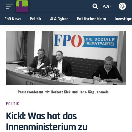
Aa
FoB News
Politik
AI & Cyber
Politischer Islam
Investiga
Pressekonferenz mit Herbert Kickl und Hans-Jörg Jenewein
POLITIK
Kickl: Was hat das
Innenministerium zu