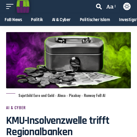
Aa
FoB News
Politik
AI & Cyber
Politischer Islam
Investiga
Sujetbild Euro und Geld - Alexa - Pixabay - Runway FoB AI
AI & CYBER
KMU-Insolvenzwelle trifft
Regionalbanken