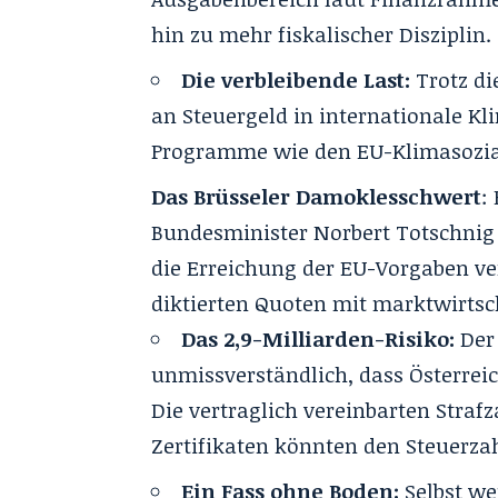
hin zu mehr fiskalischer Disziplin.
Die verbleibende Last:
Trotz di
an Steuergeld in internationale Kl
Programme wie den EU-Klimasozia
Das Brüsseler Damoklesschwert
:
Bundesminister Norbert Totschnig 
die Erreichung der EU-Vorgaben vers
diktierten Quoten mit marktwirtsc
Das 2,9-Milliarden-Risiko:
Der
unmissverständlich, dass Österreic
Die vertraglich vereinbarten Str
Zertifikaten könnten den Steuerza
Ein Fass ohne Boden:
Selbst we