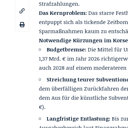
Strafzahlungen
.
Das Kernproblem:
Das starre Fest
entpuppt sich als tickende Zeitbom
Sparmaßnahmen kaum zu entschärf
Notwendige Kürzungen im Korset
Budgetbremse:
Die Mittel für 
1,37 Mrd. € im Jahr 2026 richtigerw
auch 2028 auf einem moderateren
Streichung teurer Subvention
dem überfälligen Zurückfahren der
dem Aus für die künstliche Subvent
€).
Langfristige Entlastung:
Bis zu
Ausgabenbereich laut Finanzrahmen