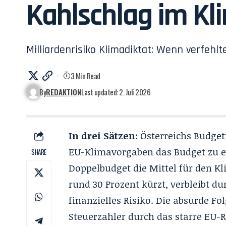
Kahlschlag im K
Milliardenrisiko Klimadiktat: Wenn verfehl
3 Min Read
By
REDAKTION
Last updated: 2. Juli 2026
In drei Sätzen:
Österreichs Budgetp
EU-Klimavorgaben das Budget zu e
SHARE
Doppelbudget die Mittel für den 
rund 30 Prozent kürzt, verbleibt d
finanzielles Risiko
. Die absurde Fo
Steuerzahler durch das starre EU