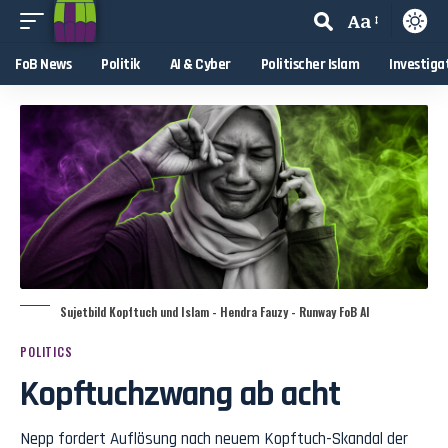
Aa
FoB News
Politik
AI & Cyber
Politischer Islam
Investiga
Sujetbild Kopftuch und Islam - Hendra Fauzy - Runway FoB AI
POLITICS
Kopftuchzwang ab acht
Nepp fordert Auflösung nach neuem Kopftuch-Skandal der