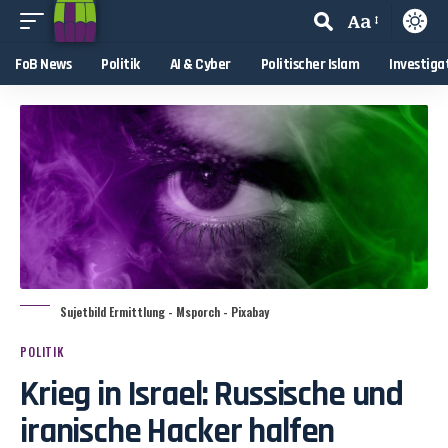
Aa
FoB News
Politik
AI & Cyber
Politischer Islam
Investiga
Sujetbild Ermittlung - Msporch - Pixabay
POLITIK
Krieg in Israel: Russische und
iranische Hacker halfen