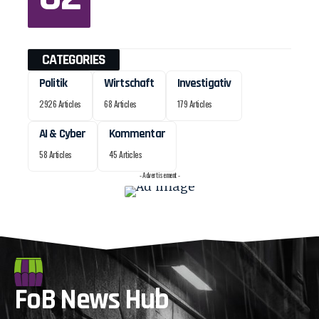
CATEGORIES
Politik
Wirtschaft
Investigativ
2926 Articles
68 Articles
179 Articles
AI & Cyber
Kommentar
58 Articles
45 Articles
- Advertisement -
FoB News Hub