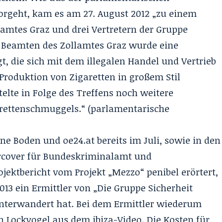
orgeht, kam es am 27. August 2012 „zu einem
amtes Graz und drei Vertretern der Gruppe
en Beamten des Zollamtes Graz wurde eine
t, die sich mit dem illegalen Handel und Vertrieb
 Produktion von Zigaretten in großem Stil
telte in Folge des Treffens noch weitere
rettenschmuggels.“ (
parlamentarische
ohne Boden und
oe24.at
bereits im Juli, sowie in den
cover für Bundeskriminalamt und
ojektbericht vom Projekt „Mezzo“ penibel erörtert,
13 ein Ermittler von „Die Gruppe Sicherheit
nterwandert hat. Bei dem Ermittler wiederum
 Lockvogel aus dem ibiza-Video. Die Kosten für