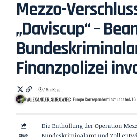
Mezzo-Verschluss
„Daviscup“ – Be
Bundeskriminala
Finanzpolizei invo
7 Min Read
By
ALEXANDER SUROWIEC
- Europe Correspondent
Last updated: 16
Die Enthüllung der Operation Mez
Bundeskriminalamt und Zoll entwi
SHARE