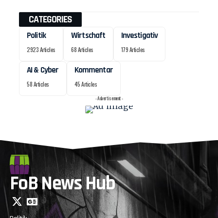
CATEGORIES
Politik
Wirtschaft
Investigativ
2923 Articles
68 Articles
179 Articles
AI & Cyber
Kommentar
58 Articles
45 Articles
- Advertisement -
FoB News Hub