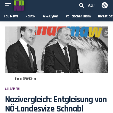
Aa
FoB News
Politik
AI & Cyber
Politischer Islam
Investiga
Foto: SPÖ/Käfer
ALLGEMEIN
Nazivergleich: Entgleisung von
NÖ-Landesvize Schnabl