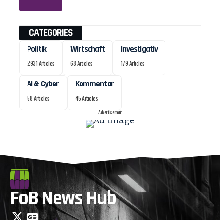
CATEGORIES
Politik
Wirtschaft
Investigativ
2931 Articles
68 Articles
179 Articles
AI & Cyber
Kommentar
58 Articles
45 Articles
- Advertisement -
FoB News Hub