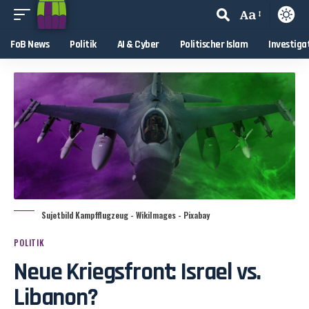
Aa
FoB News
Politik
AI & Cyber
Politischer Islam
Investiga
Sujetbild Kampfflugzeug - WikiImages - Pixabay
POLITIK
Neue Kriegsfront: Israel vs.
Libanon?