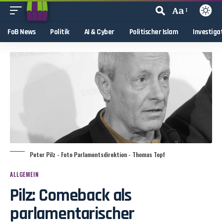
Aa
FoB News
Politik
AI & Cyber
Politischer Islam
Investiga
Peter Pilz - Foto Parlamentsdirektion - Thomas Topf
ALLGEMEIN
Pilz: Comeback als
parlamentari­scher