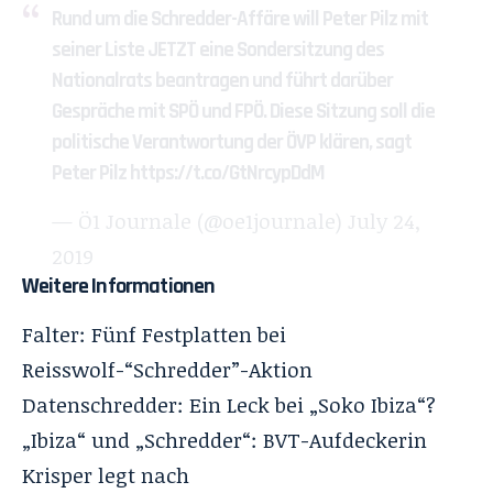
Rund um die Schredder-Affäre will Peter Pilz mit
seiner Liste JETZT eine Sondersitzung des
Nationalrats beantragen und führt darüber
Gespräche mit SPÖ und FPÖ. Diese Sitzung soll die
politische Verantwortung der ÖVP klären, sagt
Peter Pilz
https://t.co/GtNrcypDdM
— Ö1 Journale (@oe1journale)
July 24,
2019
Weitere Informationen
Falter: Fünf Festplatten bei
Reisswolf-“Schredder”-Aktion
Datenschredder: Ein Leck bei „Soko Ibiza“?
„Ibiza“ und „Schredder“: BVT-Aufdeckerin
Krisper legt nach