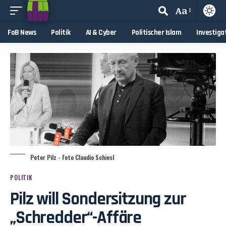
Aa
FoB News
Politik
AI & Cyber
Politischer Islam
Investiga
Peter Pilz - Foto Claudio Schiesl
POLITIK
Pilz will Sondersitzung zur
„Schredder“-Affäre