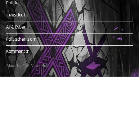
Politik
Investigativ
AI & Cyber
Politischer Islam
Kommentar
Made by FoB News Hub.