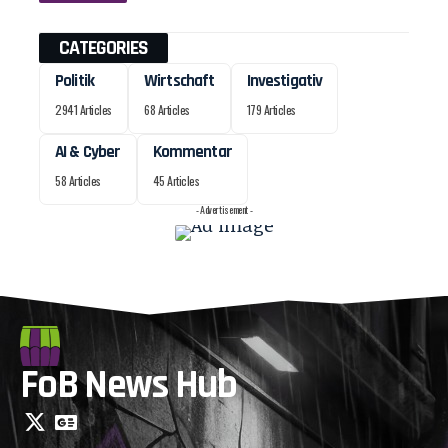
CATEGORIES
Politik
Wirtschaft
Investigativ
2941 Articles
68 Articles
179 Articles
AI & Cyber
Kommentar
58 Articles
45 Articles
- Advertisement -
FoB News Hub