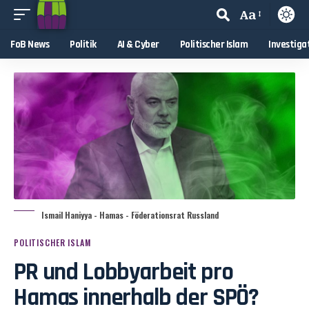
Aa
FoB News
Politik
AI & Cyber
Politischer Islam
Investiga
Ismail Haniyya - Hamas - Föderationsrat Russland
POLITISCHER ISLAM
PR und Lobbyarbeit pro
Hamas innerhalb der SPÖ?