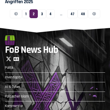
Angriffen 2025
1
2
3
4
…
47
48
FoB News Hub
Politik
Investigativ
AI & Cyber
Politischer Islam
Kommentar