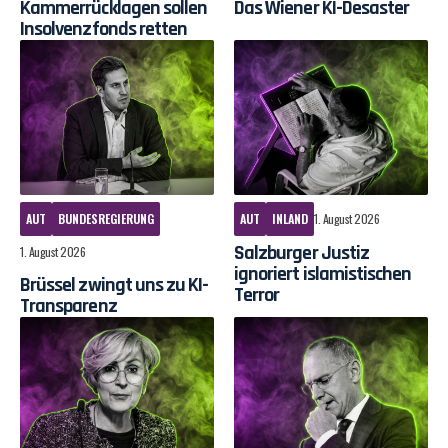
Kammerrücklagen sollen
Das Wiener KI-Desaster
Insolvenzfonds retten
AUT
BUNDESREGIERUNG
AUT
INLAND
1. August 2026
Salzburger Justiz
1. August 2026
ignoriert islamistischen
Brüssel zwingt uns zu KI-
Terror
Transparenz