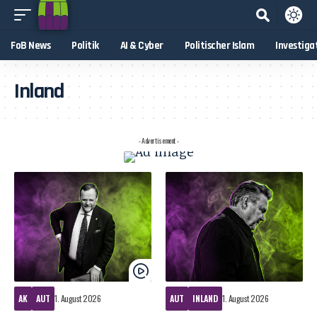
FoB News
Politik
AI & Cyber
Politischer Islam
Investiga
Inland
- Advertisement -
AK
AUT
1. August 2026
AUT
INLAND
1. August 2026