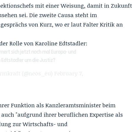
s Sektionschefs mit einer Weisung, damit in Zukunf
sehen sei. Die zweite Causa steht im
sprächs von Kurz, wo er laut Falter Kritik an
der Rolle von Karoline Edtstadler:
rt sich jetzt noch mal Europa- und
 Edtstadler um die Justiz?
ormkraft (@neos_eu)
February 7,
ihrer Funktion als Kanzleramtsminister beim
auch "aufgrund ihrer beruflichen Expertise als
ilung zur Wirtschafts- und