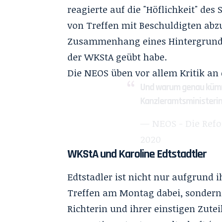
reagierte auf die "Höflichkeit" de
von Treffen mit Beschuldigten abzu
Zusammenhang eines Hintergrundge
der WKStA geübt habe.
Die NEOS üben vor allem Kritik an 
Und warum genau kümme
Kanzleramtsministerin
— NEOS - Die Ref
2020
WKStA und Karoline Edtstadtler
Edtstadler ist nicht nur aufgrund 
Treffen am Montag dabei, sondern 
Richterin und ihrer einstigen Zute