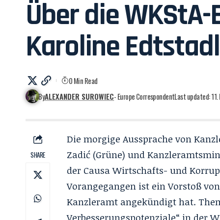
Über die WKStA-E
Karoline Edtstadl
0 Min Read
By
ALEXANDER SUROWIEC
- Europe Correspondent
Last updated: 11
Die morgige Aussprache von Kanzle
Zadić (Grüne) und Kanzleramtsminis
SHARE
der Causa Wirtschafts- und Korrup
Vorangegangen ist ein Vorstoß von
Kanzleramt angekündigt hat. Thema
Verbesserungspotenziale“ in der W