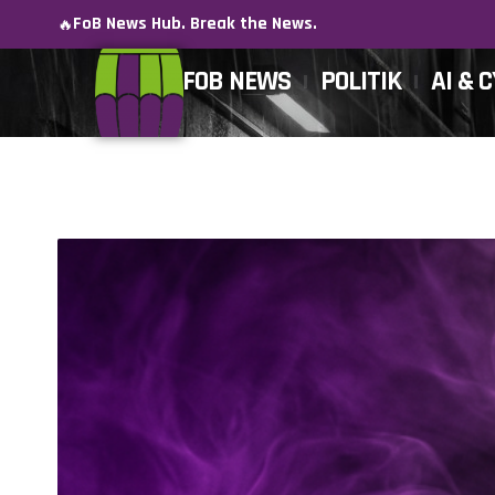
FoB News Hub. Break the News.
🔥
FOB NEWS
POLITIK
AI & 