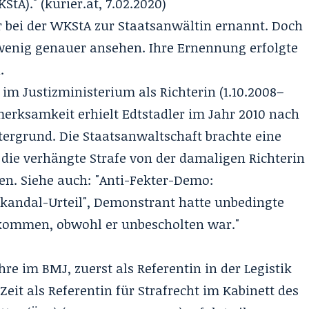
StA)." (
kurier.at
, 7.02.2020)
 bei der WKStA zur Staatsanwältin ernannt. Doch
wenig genauer ansehen. Ihre Ernennung erfolgte
.
e im Justizministerium als Richterin (1.10.2008–
merksamkeit erhielt Edtstadler im Jahr 2010 nach
tergrund. Die Staatsanwaltschaft brachte eine
l die verhängte Strafe von der damaligen Richterin
ien. Siehe auch: "Anti-Fekter-Demo:
Skandal-Urteil", Demonstrant hatte unbedingte
kommen, obwohl er unbescholten war."
e im BMJ, zuerst als Referentin in der Legistik
 Zeit als Referentin für Strafrecht im Kabinett des