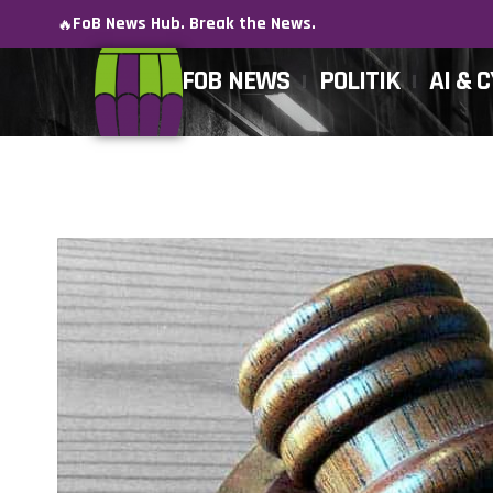
FoB News Hub. Break the News.
🔥
FOB NEWS
POLITIK
AI & 