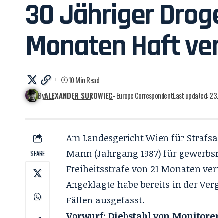
30 Jähriger Drog
Monaten Haft ver
10 Min Read
By
ALEXANDER SUROWIEC
- Europe Correspondent
Last updated: 23
Am Landesgericht Wien für Strafsa
Mann (Jahrgang 1987) für gewerbsm
SHARE
Freiheitsstrafe von 21 Monaten verur
Angeklagte habe bereits in der Ve
Fällen ausgefasst.
Vorwurf: Diebstahl von Monitor