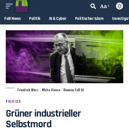
Aa
FoB News
Politik
AI & Cyber
Politischer Islam
Investiga
Friedrich Merz - White House - Runway FoB AI
POLITICS
Grüner industrieller
Selbstmord