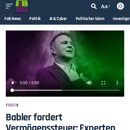
Aa
FoB News
Politik
AI & Cyber
Politischer Islam
Investiga
POLITIK
Babler fordert
Vermögenssteuer: Experten