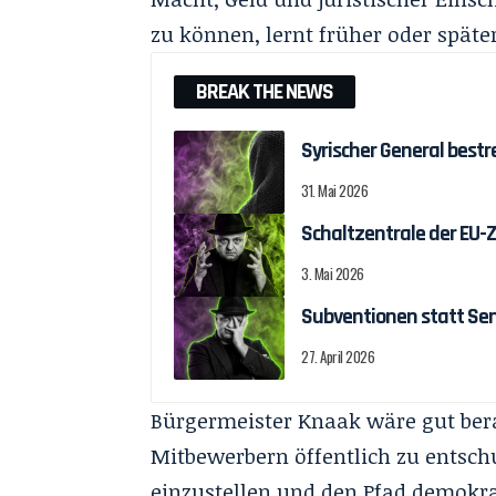
zu können, lernt früher oder spät
BREAK THE NEWS
Syrischer General bestr
31. Mai 2026
Schaltzentrale der EU
3. Mai 2026
Subventionen statt Se
27. April 2026
Bürgermeister Knaak wäre gut berat
Mitbewerbern öffentlich zu entschu
einzustellen und den Pfad demokr