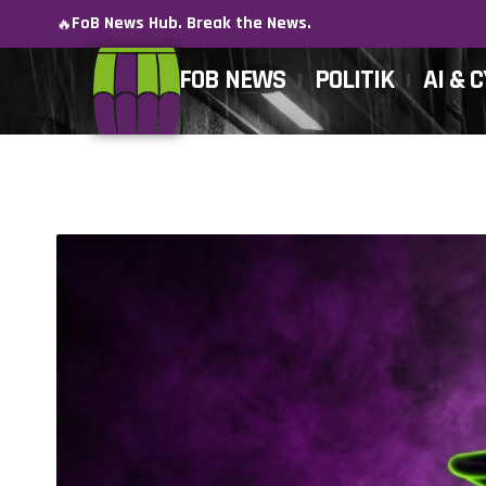
FoB News Hub. Break the News.
🔥
FOB NEWS
POLITIK
AI & 