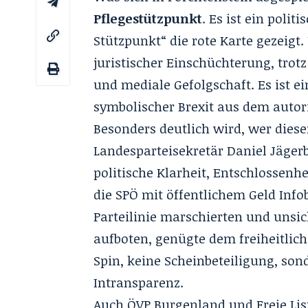
Pflegestützpunkt
. Es ist ein poli
Stützpunkt“ die rote Karte gezeigt
juristischer Einschüchterung, trot
und mediale Gefolgschaft. Es ist 
symbolischer Brexit aus dem auto
Besonders deutlich wird, wer diese
Landesparteisekretär Daniel Jägerb
politische Klarheit, Entschlossen
die SPÖ mit öffentlichem Geld Info
Parteilinie marschierten und unsic
aufboten, genügte dem freiheitlic
Spin, keine Scheinbeteiligung, so
Intransparenz.
Auch ÖVP Burgenland und Freie Liste