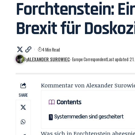
Forchtenstein: E
Brexit für Doskoz
4 Min Read
By
ALEXANDER SUROWIEC
- Europe Correspondent
Last updated: 21.
Kommentar von
Alexander Surowi
SHARE
Contents
Systemmedien sind gescheitert
Was sich in Forchtenstein abgespiel