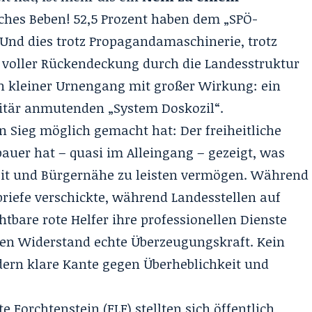
tisches Beben! 52,5 Prozent haben dem „SPÖ-
. Und dies trotz Propagandamaschinerie, trotz
z voller Rückendeckung durch die Landesstruktur
ein kleiner Urnengang mit großer Wirkung: ein
ritär anmutenden „System Doskozil“.
n Sieg möglich gemacht hat: Der freiheitliche
auer hat – quasi im Alleingang – gezeigt, was
heit und Bürgernähe zu leisten vermögen. Während
briefe verschickte, während Landesstellen auf
htbare rote Helfer ihre professionellen Dienste
hen Widerstand echte Überzeugungskraft. Kein
ndern klare Kante gegen Überheblichkeit und
 Forchtenstein (FLF) stellten sich öffentlich